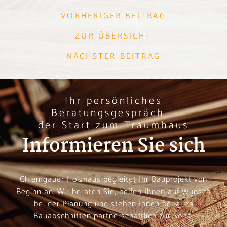
VORHERIGER BEITRAG
ZUR ÜBERSICHT
NÄCHSTER BEITRAG
Ihr persönliches
Beratungsgespräch –
der Start zum Traumhaus
Informieren Sie sich
Chiemgauer Holzhaus begleitet Ihr Bauprojekt von
Beginn an. Wir beraten Sie, helfen Ihnen auf Wunsch
bei der Planung und stehen Ihnen bei allen
Bauabschnitten partnerschaftlich zur Seite.