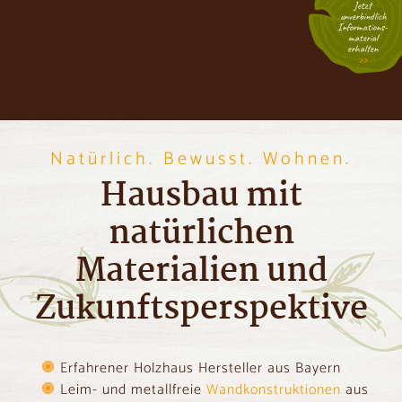
Jetzt
unverbindlich
Informations­
material
erhalten
Natürlich. Bewusst. Wohnen.
Hausbau mit
natürlichen
Materialien und
Zukunftsperspektive
Erfahrener Holzhaus Hersteller aus Bayern
Leim- und metallfreie
Wandkonstruktionen
aus