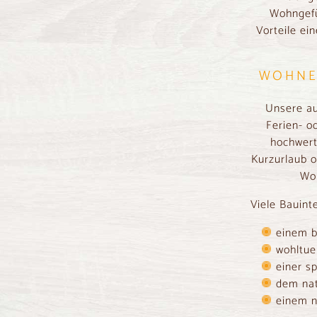
Wohngefü
Vorteile ei
WOHNE
Unsere au
Ferien- o
hochwert
Kurzurlaub o
Woh
Viele Bauint
einem b
wohltue
einer s
dem nat
einem n