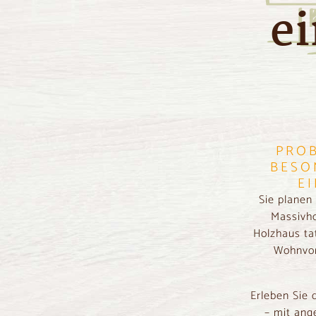
e
PROB
BESO
E
Sie planen
Massivho
Holzhaus ta
Wohnvor
Erleben Sie 
– mit an