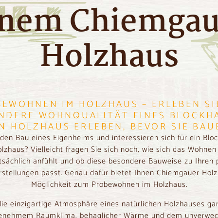
inem Chiemgau
Holzhaus
EWOHNEN IM HOLZHAUS – ERLEBEN SI
NDERE WOHNQUALITÄT EINES BLOCKH
IN HOLZHAUS ERLEBEN, BEVOR SIE BAU
 den Bau eines Eigenheims und interessieren sich für ein Blo
lzhaus? Vielleicht fragen Sie sich noch, wie sich das Wohnen
tsächlich anfühlt und ob diese besondere Bauweise zu Ihren 
stellungen passt. Genau dafür bietet Ihnen Chiemgauer Holz
Möglichkeit zum Probewohnen im Holzhaus.
die einzigartige Atmosphäre eines natürlichen Holzhauses ga
genehmem Raumklima, behaglicher Wärme und dem unverwec