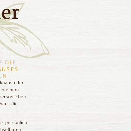
er
E DIE
AUSES
EN
ckhaus oder
 in einem
persönlichen
haus die
nz persönlich
hselbaren