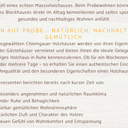
hl eines echten Massivholzhauses. Beim Probewohnen könne
nes Blockhauses direkt im Alltag kennenlernen und selbst spür
gesundes und nachhaltiges Wohnen anfühlt.
N AUF PROBE – NATÜRLICH, NACHHALT
GEMÜTLICH
sgewählten Chiemgauer Holzhäuser werden von ihren Eigen
der Gästehäuser vermietet und bieten Ihnen die ideale Gelege
iges Holzhaus in Ruhe kennenzulernen. Ob für ein Wochenen
der mehrere Tage – so erhalten Sie einen authentischen Ein
nqualität und den besonderen Eigenschaften eines Holzhau
eressenten berichten bereits nach kurzer Zeit von:
esonders angenehmen und natürlichen Raumklima
nder Ruhe und Behaglichkeit
pürbar gemütlichen Wohnatmosphäre
ürlichen Duft und Charakter des Holzes
euen Gefühl von Wohnkomfort und Entspannung