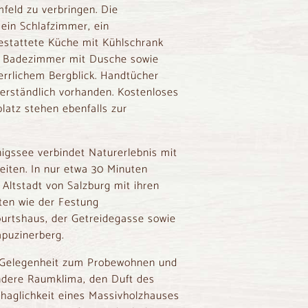
feld zu verbringen. Die
ein Schlafzimmer, ein
estattete Küche mit Kühlschrank
s Badezimmer mit Dusche sowie
errlichem Bergblick. Handtücher
erständlich vorhanden. Kostenloses
latz stehen ebenfalls zur
igssee verbindet Naturerlebnis mit
eiten. In nur etwa 30 Minuten
e Altstadt von
Salzburg
mit ihren
ten wie der
Festung
urtshaus
, der
Getreidegasse
sowie
apuzinerberg
.
 Gelegenheit zum Probewohnen und
ondere Raumklima, den Duft des
ehaglichkeit eines Massivholzhauses