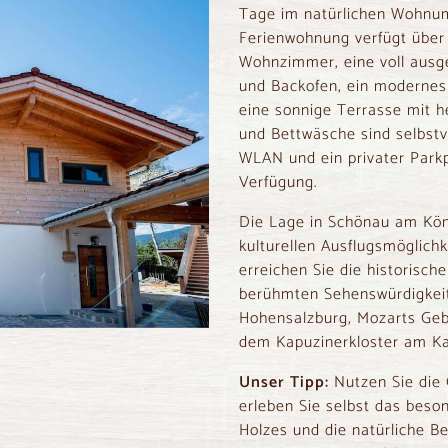
Tage im natürlichen Wohnum
Ferienwohnung verfügt über 
Wohnzimmer, eine voll ausg
und Backofen, ein moderne
eine sonnige Terrasse mit h
und Bettwäsche sind selbstv
WLAN und ein privater Parkp
Verfügung.
Die Lage in Schönau am Kön
kulturellen Ausflugsmöglichk
erreichen Sie die historisch
berühmten Sehenswürdigkei
Hohensalzburg
,
Mozarts Geb
dem
Kapuzinerkloster
am
K
Unser Tipp:
Nutzen Sie die
erleben Sie selbst das bes
Holzes und die natürliche B