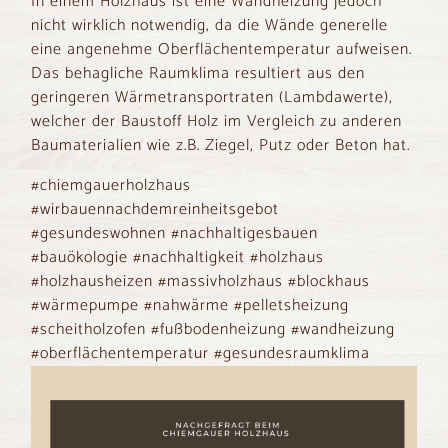
In einem Holzhaus ist eine Wandheizung jedoch
nicht wirklich notwendig, da die Wände generelle
eine angenehme Oberflächentemperatur aufweisen.
Das behagliche Raumklima resultiert aus den
geringeren Wärmetransportraten (Lambdawerte),
welcher der Baustoff Holz im Vergleich zu anderen
Baumaterialien wie z.B. Ziegel, Putz oder Beton hat.
#chiemgauerholzhaus
#wirbauennachdemreinheitsgebot
#gesundeswohnen #nachhaltigesbauen
#bauökologie #nachhaltigkeit #holzhaus
#holzhausheizen #massivholzhaus #blockhaus
#wärmepumpe #nahwärme #pelletsheizung
#scheitholzofen #fußbodenheizung #wandheizung
#oberflächentemperatur #gesundesraumklima