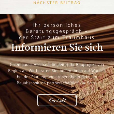
NÄCHSTER BEITRAG
Ihr persönliches
Beratungsgespräch –
der Start zum Traumhaus
Informieren Sie sich
Chiemgauer Holzhaus begleitet Ihr Bauprojekt von
Beginn an. Wir beraten Sie, helfen Ihnen auf Wunsch
bei der Planung und stehen Ihnen bei allen
Bauabschnitten partnerschaftlich zur Seite.
Kontakt