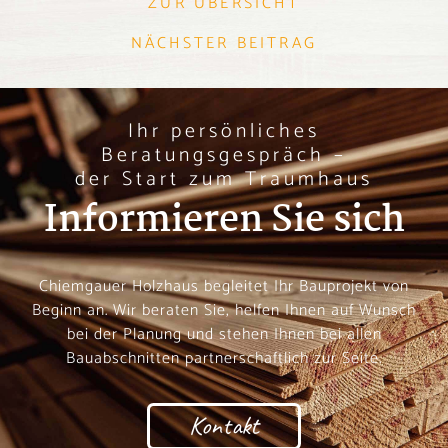
ZUR ÜBERSICHT
NÄCHSTER BEITRAG
Ihr persönliches
Beratungsgespräch –
der Start zum Traumhaus
Informieren Sie sich
Chiemgauer Holzhaus begleitet Ihr Bauprojekt von
Beginn an. Wir beraten Sie, helfen Ihnen auf Wunsch
bei der Planung und stehen Ihnen bei allen
Bauabschnitten partnerschaftlich zur Seite.
Kontakt