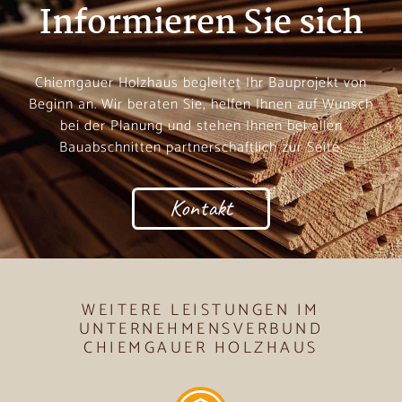
Informieren Sie sich
Chiemgauer Holzhaus begleitet Ihr Bauprojekt von
Beginn an. Wir beraten Sie, helfen Ihnen auf Wunsch
bei der Planung und stehen Ihnen bei allen
Bauabschnitten partnerschaftlich zur Seite.
Kontakt
WEITERE LEISTUNGEN IM
UNTERNEHMENSVERBUND
CHIEMGAUER HOLZHAUS