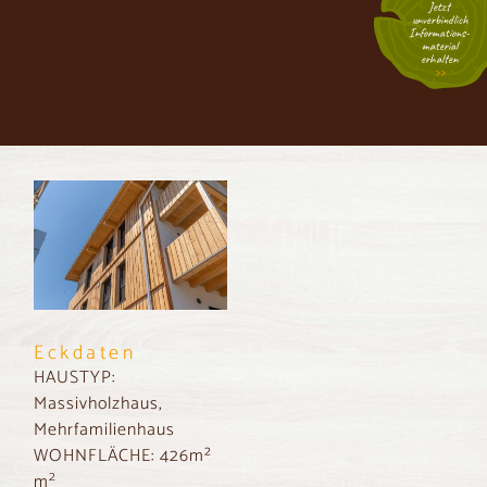
Jetzt
unverbindlich
Informations­
material
erhalten
Eckdaten
HAUSTYP:
Massivholzhaus,
Mehrfamilienhaus
WOHNFLÄCHE:
426m²
2
m