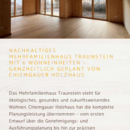
NACHHALTIGES
MEHRFAMILIENHAUS TRAUNSTEIN
MIT 6 WOHNEINHEITEN –
GANZHEITLICH GEPLANT VON
CHIEMGAUER HOLZHAUS
Das Mehrfamilienhaus Traunstein steht für
ökologisches, gesundes und zukunftsweisendes
Wohnen. Chiemgauer Holzhaus hat die komplette
Planungsleistung übernommen – vom ersten
Entwurf über die Genehmigungs- und
Ausführungsplanung bis hin zur präzisen