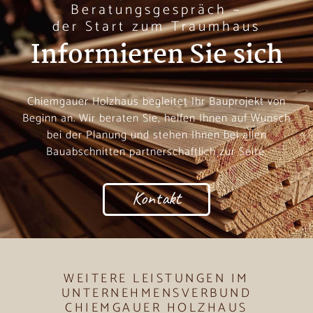
Beratungsgespräch –
der Start zum Traumhaus
Informieren Sie sich
Chiemgauer Holzhaus begleitet Ihr Bauprojekt von
Beginn an. Wir beraten Sie, helfen Ihnen auf Wunsch
bei der Planung und stehen Ihnen bei allen
Bauabschnitten partnerschaftlich zur Seite.
Kontakt
WEITERE LEISTUNGEN IM
UNTERNEHMENSVERBUND
CHIEMGAUER HOLZHAUS