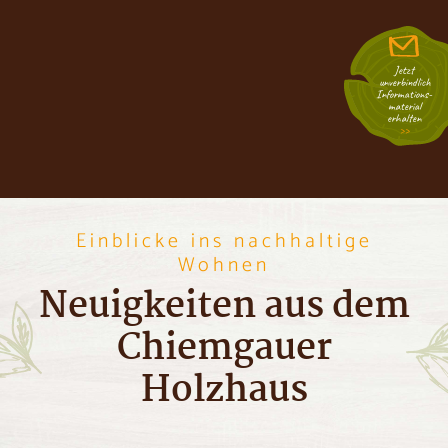
Jetzt
unverbindlich
Informations­
material
erhalten
Einblicke ins nachhaltige
Wohnen
Neuigkeiten aus dem
Chiemgauer
Holzhaus