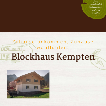
Jetzt
unverbindlich
Informations­
material
erhalten
Zuhause ankommen, Zuhause
wohlfühlen!
Blockhaus Kempten