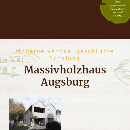
Jetzt
unverbindlich
Informations­
material
erhalten
Moderne vertikal geschlitzte
Schalung
Massivholzhaus
Augsburg