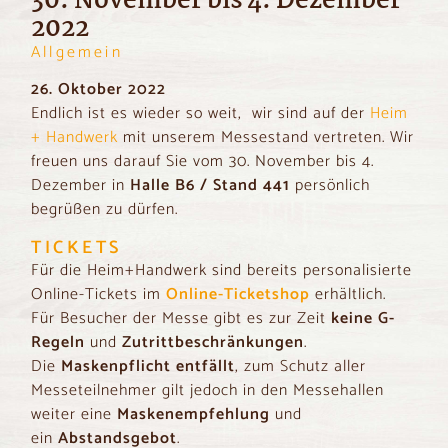
30. November bis 4. Dezember
2022
Allgemein
26. Oktober 2022
Endlich ist es wieder so weit, wir sind auf der
Heim
+ Handwerk
mit unserem Messestand vertreten. Wir
freuen uns darauf Sie vom 30. November bis 4.
Dezember in
Halle B6 / Stand 441
persönlich
begrüßen zu dürfen.
TICKETS
Für die Heim+Handwerk sind bereits personalisierte
Online-Tickets im
Online-Ticketshop
erhältlich.
Für Besucher der Messe gibt es zur Zeit
keine G-
Regeln
und
Zutrittbeschränkungen
.
Die
Maskenpflicht entfällt
, zum Schutz aller
Messeteilnehmer gilt jedoch in den Messehallen
weiter eine
Maskenempfehlung
und
ein
Abstandsgebot
.