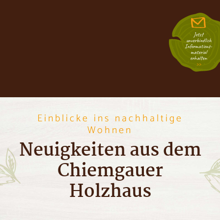
Jetzt
unverbindlich
Informations­
material
erhalten
Einblicke ins nachhaltige
Wohnen
Neuigkeiten aus dem
Chiemgauer
Holzhaus