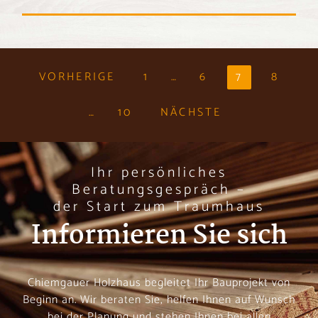
VORHERIGE
1
…
6
7
8
…
10
NÄCHSTE
Ihr persönliches
Beratungsgespräch –
der Start zum Traumhaus
Informieren Sie sich
Chiemgauer Holzhaus begleitet Ihr Bauprojekt von
Beginn an. Wir beraten Sie, helfen Ihnen auf Wunsch
bei der Planung und stehen Ihnen bei allen